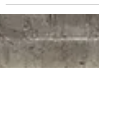
Rathaus Dresden / 05. Juni - 28. August 2023
/ Poetische Abstraktion Freie Akademie
Kunst+Bau e. V....