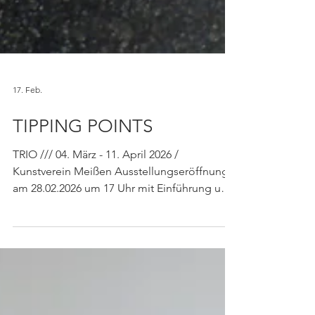
17. Feb.
TIPPING POINTS
TRIO /// 04. März - 11. April 2026 /
Kunstverein Meißen Ausstellungseröffnung
am 28.02.2026 um 17 Uhr mit Einführung und
Artist Talk DEU Tipping Point bezeichnet den
Punkt, an dem eine eine kleine Veränderung
die Dynamik einer Entwicklung
entscheidend wendet, meist scheinbar
unvermittelt und unumkehrbar. In der